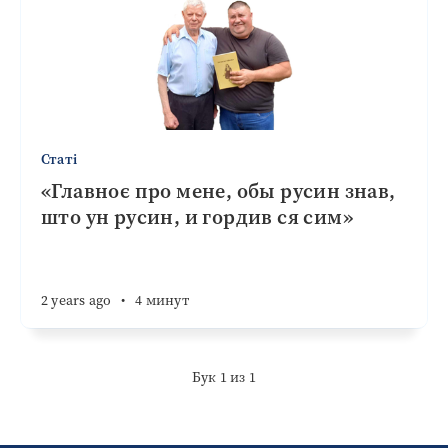
Статі
«Главноє про мене, обы русин знав,
што ун русин, и гордив ся сим»
2 years ago
•
4 минут
Бук 1 из 1