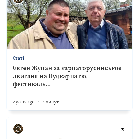
Статі
Євген Жупан за карпаторусинськоє
двиганя на Пудкарпатю,
фестиваль
…
2 years ago
•
7 минут