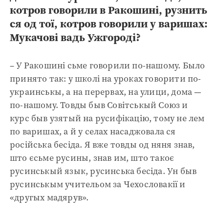
котров говорили в Ракошині, рузнить
ся од тої, котров говорили у варишах:
Мукачові вадь Ужгороді?
– У Ракошині сьме говорили по-нашому. Было
принято так: у школі на уроках говорити по-
украинськы, а на перервах, на улици, дома —
по-нашому. Товды быв Совітськый Союз и
курс быв узятый на русифікацію, тому не лем
по варишах, а й у селах насаджовала ся
російська бесіда. Я вже товды од няня знав,
што єсьме русины, знав им, што такоє
русинськый язык, русинська бесіда. Ун быв
русинськым учительом за Чехословакії и
«другых мадярув».