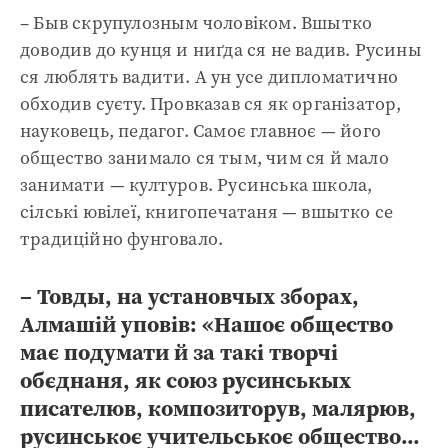
– Быв скрупулозным чоловіком. Вшытко
доводив до кунця и ниґда ся не вадив. Русины
ся люблять вадити. А ун усе дипломатично
обходив суєту. Провказав ся як організатор,
науковець, педагог. Самоє главноє — його
общество занимало ся тым, чим ся й мало
занимати — културов. Русинська школа,
сілські ювілеї, книгопечатаня — вшытко се
традиційно фунговало.
– Товды, на установчых зборах,
Алмашій уповів: «Нашоє общество
має подумати й за такі творчі
обєднаня, як союз русинськых
писателюв, композиторув, малярюв,
русинськоє учительськоє общество…