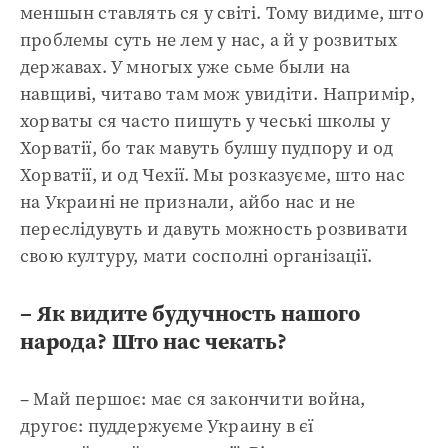
меншын ставлять ся у світі. Тому видиме, што
проблемы суть не лем у нас, а й у розвитых
державах. У многых уже сьме были на
навщиві, читаво там мож увидіти. Напримір,
хорваты ся часто пишуть у чеські школы у
Хорватії, бо так мавуть булшу пудпору и од
Хорватії, и од Чехії. Мы розказуєме, што нас
на Украині не признали, айбо нас и не
переслідувуть и давуть можность розвивати
свою културу, мати сосполні організації.
– Як видите будучность нашого
народа? Што нас чекать?
– Май першоє: має ся закончити война,
другоє: пуддержуєме Украину в єї