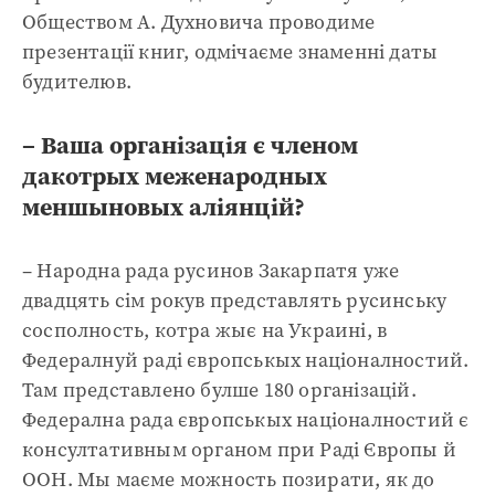
Обществом А. Духновича проводиме
презентації книг, одмічаєме знаменні даты
будителюв.
– Ваша організація є членом
дакотрых меженародных
меншыновых аліянцій?
– Народна рада русинов Закарпатя уже
двадцять сім рокув представлять русинську
сосполность, котра жыє на Украині, в
Федералнуй раді європськых націоналностий.
Там представлено булше 180 організацій.
Федерална рада європськых націоналностий є
консултативным органом при Раді Європы й
ООН. Мы маєме можность позирати, як до