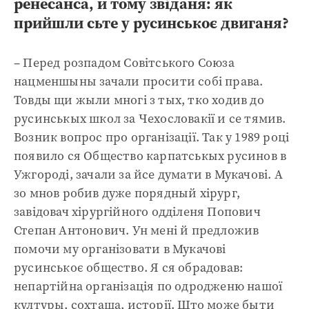
ренесанса, и тому звіданя: як
прийшли сьте у русинськоє двиганя?
– Перед розпадом Совітського Союза
нацменшыны зачали просити собі права.
Товды щи жыли многі з тых, тко ходив до
русинськых школ за Чехословакії и се тямив.
Возник вопрос про організації. Так у 1989 році
появило ся Общество карпатськых русинов в
Ужгороді, зачали за йсе думати в Мукачові. А
зо мнов робив дуже порядный хірург,
завідовач хірургійного одділеня Попович
Степан Антонович. Ун мені й предложив
помочи му організовати в Мукачові
русинськоє общество. Я ся обрадовав:
непартійна організація по одродженю нашої
културы, сохташа, исторії. Што може быти