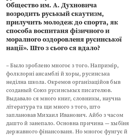
Общество им. А. Духновича
возродить руськый скаутизм,
прилучить молодеж до спорта, як
способа воспитаня фізичного и
моралного оздоровленя русинської
нації». Што з сього ся вдало?
– Было зроблено многоє з того. Напримір,
фолклорні ансамблі й хоры, русинська
неділна школа. Окремов організаційов быв
созданый Союз русинськых писателюв.
Выдавало ся много книг, словникы, научна
література та щи много з того, што
заплановав Михаил Иванович. Айбо з часом
дашто й занепало. Основна причина — хыбіня
державного фінансованя. Но многоє фунгує й