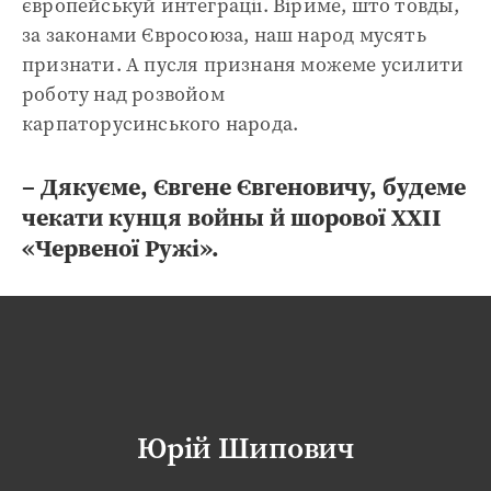
європейськуй интеграції. Віриме, што товды,
за законами Євросоюза, наш народ мусять
признати. А пусля признаня можеме усилити
роботу над розвойом
карпаторусинського народа.
– Дякуєме, Євгене Євгеновичу, будеме
чекати кунця войны й шорової ХХІІ
«Червеної Ружі».
Юрій Шипович