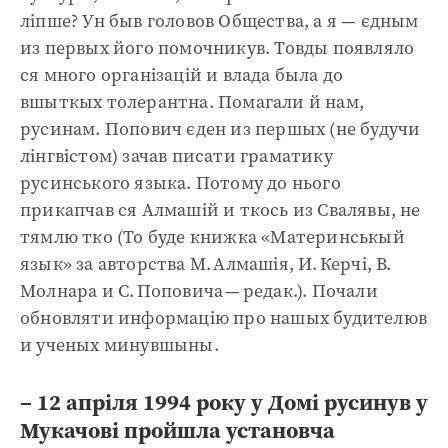
ліпше? Ун быв головов Общества, а я — єдным
из первых його помочникув. Товды появляло
ся много організацій и влада была до
вшыткых толерантна. Помагали й нам,
русинам. Попович єден из першых (не будучи
лінгвістом) зачав писати граматику
русинського языка. Потому до нього
прикапчав ся Алмашій и ткось из Свалявы, не
тямлю тко (То буде книжка «Материнськый
язык» за авторства М. Алмашія, И. Керчі, В.
Молнара и С. Поповича — редак.). Почали
обновляти информацію про нашых будителюв
и ученых минувшыны.
– 12 апріля 1994 року у Домі русинув у
Мукачові пройшла установча