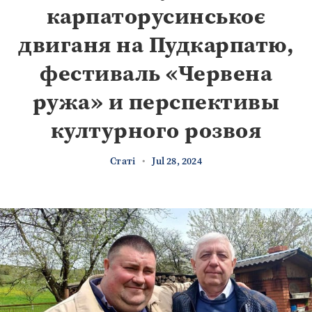
карпаторусинськоє
двиганя на Пудкарпатю,
фестиваль «Червена
ружа» и перспективы
културного розвоя
Статі
•
Jul 28, 2024