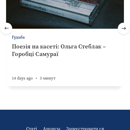
Гудьба
Поезія на касеті: Ольга Стеблак –
Горобці Самураї
14 days ago
•
3 минут
Статі
Анонсы
Зареєстровати ся