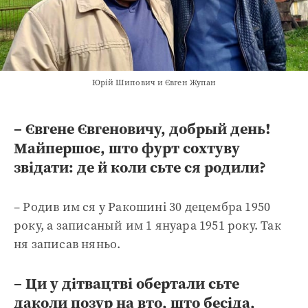
Юрій Шипович и Євген Жупан
– Євгене Євгеновичу, добрый день!
Майпершоє, што фурт сохтуву
звідати: де й коли сьте ся родили?
– Родив им ся у Ракошині 30 децембра 1950
року, а записаный им 1 януара 1951 року. Так
ня записав няньо.
– Ци у дітвацтві обертали сьте
даколи позур на вто, што бесіда,