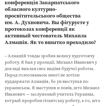
конференція Закарпатського
обласного културно-
просвітительського общества
им. А. Духновича. Вы фігуруєте у
протоколах конференції як
активный честователь Михаила
Алмашія. Як то вшытко проходило?
– Алмашій товды зробив велику пудготовчу
роботу. Я быв у президії. Михаил Иванович у
докладі выклав своє видіня будучої роботы.
Перед голосованьом многі не хотіли
пуддержати Алмашія, бо ун выступав по-
украинськы. Я выступив и повів, што Михаил
Иванович — заслуженый учитель Украины,
котрый проробив гігантську роботу, а то, што