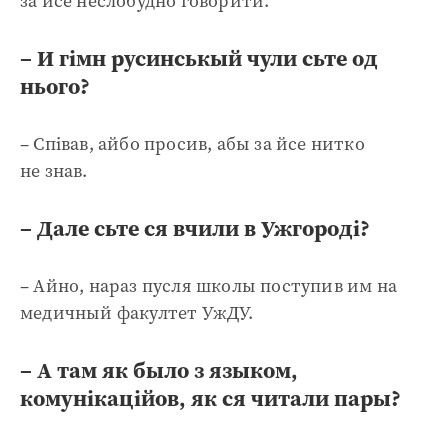
за йсе неслобудно говорити.
– И гімн русинськый чули сьте од
нього?
– Співав, айбо просив, абы за йсе нитко
не знав.
– Дале сьте ся вчили в Ужгороді?
– Айно, нараз пусля школы поступив им на
медичный факултет УжДУ.
– А там як было з языком,
комунікаційов, як ся читали пары?