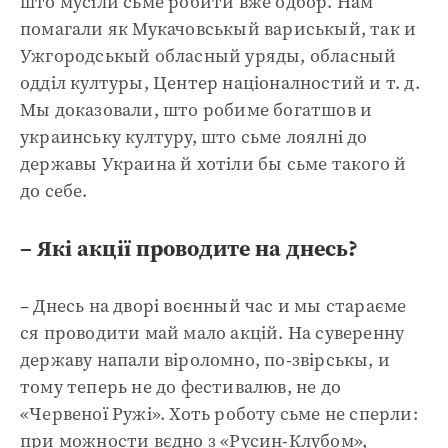
што мусіли сьме робити вже одбор. Нам
помагали як Мукачовськый вариськый, так и
Ужгородськый обласный уряды, обласный
одділ културы, Центер націоналностий и т. д.
Мы доказовали, што робиме богатшов и
украинську културу, што сьме лоялні до
державы Украина й хотіли бы сьме такого й
до себе.
– Які акції проводите на днесь?
– Днесь на дворі воєнный час и мы стараєме
ся проводити май мало акцій. На суверенну
державу напали віроломно, по-звірськы, и
тому теперь не до фестивалюв, не до
«Червеної Ружі». Хоть роботу сьме не сперли:
при можности вєдно з «Русин-Клубом»,