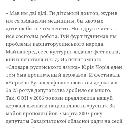
– Мав им дві цілі. Ги дітськый доктор, журив
им ся звіданями медицины, бы хворых
діточок было чим лічити. Но а друга часть —
йсе сосполна робота. Туй фурт пуднимав им
проблемы карпаторусинського народа.
Майнаперед сесе културні звіданя: фестивалі,
книгопечатаня и т. д. Из пятитомного
«Словаря русинського языка» Юрія Чорія єден
том быв проплаченый державов. И фестиваль
«Червена Ружа» дофінансововав ся державов.
За 25 рокув депутатства зробило ся много.
Так, ООН у 2006 рокови предложила нашуй
державі вызнати націоналность «русин». За
мойов пропозиційов 7 марта 2007 року
депутаты Закарпатської обласної рады на сесії