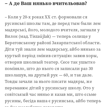
– А де Ваш нянько вчительовав?
– Коли у 20-х роках ХХ ст. формовали ся
русинські школы там, де перед тым были лем
мадярські, його, молодого вчителя, загнали у
Вилок (мад. Tiszaújlak) — теперь селище у
Береговському районі Закарпатської области.
Діти туй знали лем мадярську, айбо нянько за
куртый період змінив ситуацію: завюв хоры,
отворив школный театер. Сесе так ушытко
поміняло, што до нього ся записали раз 30
школашув, на другый рук — 60, и так дале.
Товды зачали за нього писати мадяры, же
переманює дітий у русинську школу. Ото у
совітськый час няньо и казав ми, што єсьме
русины, бесіда наша є русинська, айбо теперь