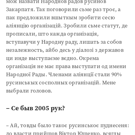
мож назвати Народнов радов русинов
Закарпатя. Так поговорили сьме раз троє, а
пак предложили вшыткым зробити сесю
аліянцію організацій. Зробили сьме статут, де
прописали, што кажда організація,
вступавучи у Народну раду, лишать за собов
незалежность, айбо десь у діалозі з державов
ци инде выступаєме вєдно. Окрема
організація не має права выступати од имени
Народної Рады. Членами аліянції стали 90%
русинськых сосполных організацій. Мене
выбрали головов.
– Се быв 2005 рук?
– Ай, товды было такоє русинськоє пуднесеня:
до власти прийшов Віктор Ющенко, всягды