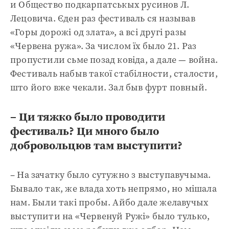
и Общество подкарпатськых русинов Л.
Лецовича. Єден раз фестиваль ся называв
«Горы дорожі од злата», а всі другі разы
«Червена ружа». За числом їх было 21. Раз
пропустили сьме позад ковіда, а дале — война.
Фестиваль набыв такої стабілности, сталости,
што його вже чекали. Зал быв фурт повный.
– Ци тяжко было проводити
фестиваль? Ци много было
добровольцюв там выступити?
– На зачатку было сутужно з выступавучыма.
Бывало так, же влада хоть непрямо, но мішала
нам. Были такі пробы. Айбо дале желавучых
выступити на «Червенуй Ружі» было тулько,