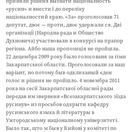
приняли рішеня вызнати націоналность
«русин» и внести ї до переліку
націоналностий краю. «За» проголосовав 71
депутат, двоє — проти, двоє удержали ся. Дві
організації (Народна рада и Общество
Духновича) участвовали в конкурсі на прапор
регіона. Айбо наша пропозиція не пройшла.
22 децембра 2009 року было голосованя за гімн
Закарпатської области. Проголосовали за наш
варіант, но потому быв одкликаный єден
голос и рішеня не пройшло. 4 новембра 2011
рока на сесії Закарпатської обласної рады
передав им зверненя «Всезакарпатського зїзда
русинув» из просьбов одкрыти кафедру
русинського языка й літературы в
Ужгородському націоналному універзитеті.
Было так, што м быв у Кийові у комітеті по