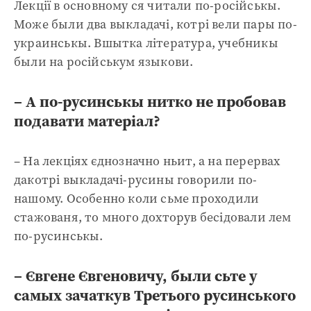
Лекції в основному ся читали по-російськы.
Може были два выкладачі, котрі вели пары по-
украинськы. Вшытка література, учебникы
были на російськум языкови.
– А по-русинськы нитко не пробовав
подавати матеріал?
– На лекціях єднозначно ньит, а на перервах
дакотрі выкладачі-русины говорили по-
нашому. Особенно коли сьме проходили
стажованя, то много дохторув бесідовали лем
по-русинськы.
– Євгене Євгеновичу, были сьте у
самых зачаткув Третього русинського