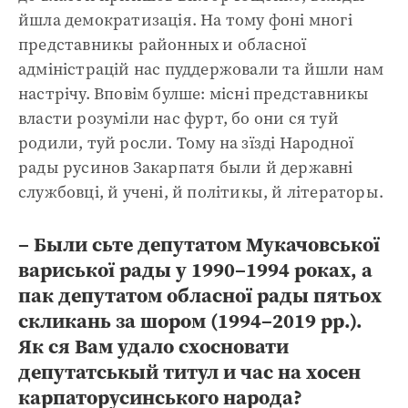
йшла демократизація. На тому фоні многі
представникы районных и обласної
адміністрацій нас пуддержовали та йшли нам
настрічу. Вповім булше: місні представникы
власти розуміли нас фурт, бо они ся туй
родили, туй росли. Тому на зїзді Народної
рады русинов Закарпатя были й державні
службовці, й учені, й політикы, й літераторы.
– Были сьте депутатом Мукачовської
вариської рады у 1990–1994 роках, а
пак депутатом обласної рады пятьох
скликань за шором (1994–2019 рр.).
Як ся Вам удало схосновати
депутатськый титул и час на хосен
карпаторусинського народа?