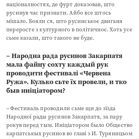
націоналностях, де фурт доказовав, што
русинув час признати. Айбо все штось
мішало. Бояли ся, што русинськоє двиганя
переросте з културного в політичноє. Хоть усе
сьме казали, што такого не буде.
– Народна рада русинов Закарпатя
мала файну сохту каждый рук
проводити фестивалі «Червена
Ружа». Кулько сьте їх провели, и тко
быв иніціатором?
– Фестиваль проводили сьме щи до зїзда
Народної рады русинов Закарпатя, за пару
рокув перед тым. Иніціатором было Общество
карпатськых русинов во главі з И. Туряницьом