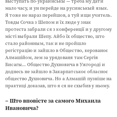
выступать по-украинськы — треба му дати
мало часу, и ун перейде на русинськый язык.
Я тоже не нараз перейшов, а туй ищи учитель.
Товды Сочка з Шепом и їх люде у знак
протеста забрали ся з конференції и у другому
місті выбрали Шепу. Айбо їх общество, што
стало районным, так и не пройшло
регістрацію и зайшло в Общество, керованоє
Алмашійом, лем за урядованя там Сергія
Бисагы… Общество Духновича в Ужгороді и
доднесь не зайшло в Закарпатськоє обласноє
общество Духновича. Но а Алмашій пузніше на
практиці доказав, што я ся не схыбив у ньому.
– Што вповісте за самого Михаила
Ивановича?