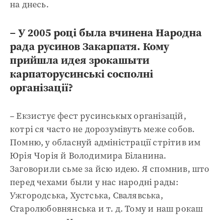
на днесь.
– У 2005 році была вчинена Народна
рада русинов Закарпатя. Кому
прийшла идея зрокашыти
карпаторусинські сосполні
організації?
– Екзистує фест русинськых організацій,
котрі ся часто не дорозумівуть меже собов.
Помню, у обласнуй адміністрації стрітив им
Юрія Чорія й Володимира Біланина.
Заговорили сьме за йсю идею. Я спомнив, што
перед чехами были у нас народні рады:
Ужгородська, Хустська, Свалявська,
Старолюбовнянська и т. д. Тому и наш рокаш