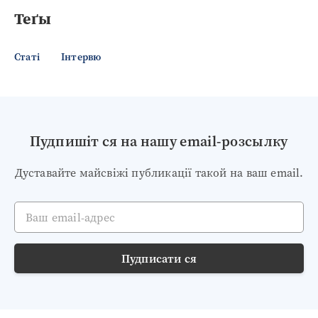
Теґы
Статі
Інтервю
Пудпишіт ся на нашу email-розсылку
Дуставайте майсвіжі публикації такой на ваш email.
Ваш email-адрес
Пудписати ся