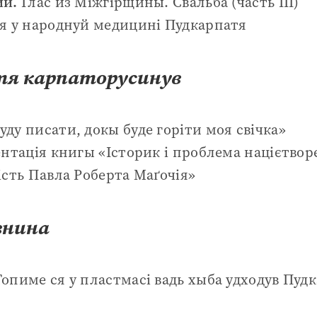
ий.
Глас из Міжгірщины. Свальба (часть ІІI)
я у народнуй медицині Пудкарпатя
я карпаторусинув
уду писати, докы буде горіти моя свічка»
нтація книгы «Історик і проблема націєтворе
ість Павла Роберта Маґочія»
знина
опиме ся у пластмасі вадь хыба удходув Пуд