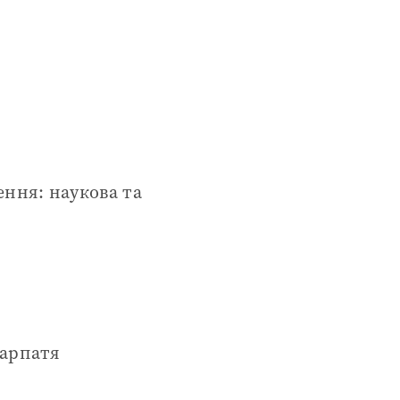
ння: наукова та
карпатя