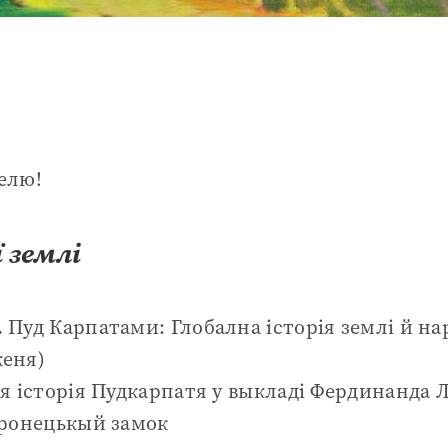
елю!
 землі
.
Пуд Карпатами: Глобална історія землі й н
еня)
я історія Пудкарпатя у выкладі Фердинанда 
ронецькый замок