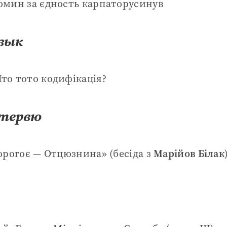
мин за єдность карпаторусинув
зык
о тото кодифікація?
нтервю
рогоє — Отцюзнина» (бесіда з
Марійов Білак