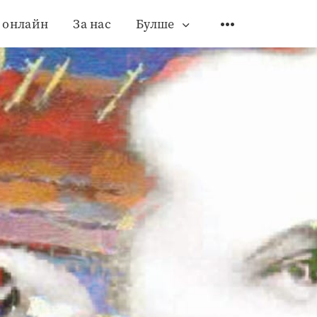
 онлайн
За нас
Булше