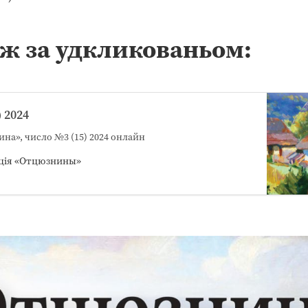
ж за удкликованьом:
 2024
на», число №3 (15) 2024 онлайн
ція «Отцюзнины»