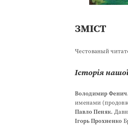
ЗМІСТ
Честованый читат
Історія нашої
Володимир Фенич
именами (продовж
Павло Пеняк.
Давн
Ігорь Прохненко
Б