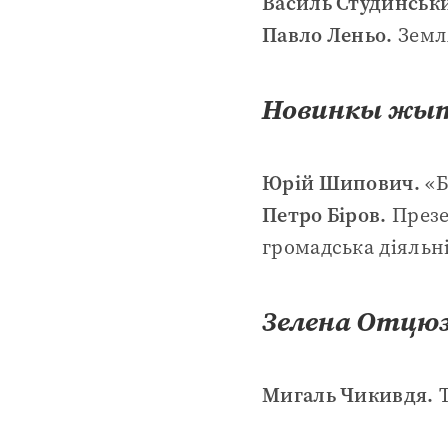
Василь Студинськ
Павло Леньо.
Земл
Новинкы жыт
Юрій Шипович.
«Б
Петро Біров.
Презе
громадська діяльн
Зелена Отцю
Мигаль Чикивдя.
Т