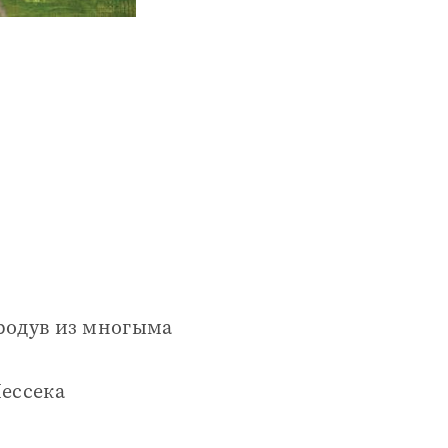
ародув из многыма
Лессека