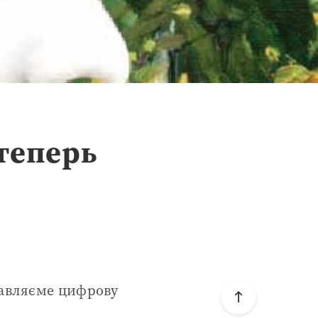
теперь
тавляєме цифрову