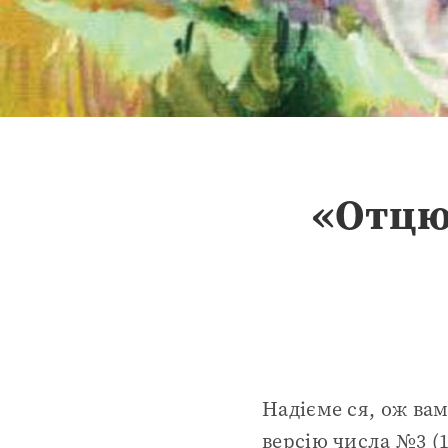
«Отцю
Надієме ся, ож ва
версію числа №3 (1