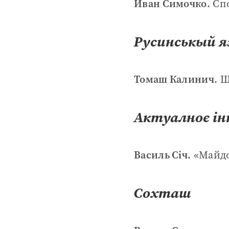
Иван Симочко.
Спо
Русинськый я
Томаш Калинич.
Шт
Актуалноє і
Василь Січ.
«Майдо
Сохташ