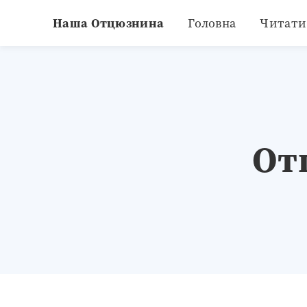
Наша Отцюзнина
Головна
Читати
От