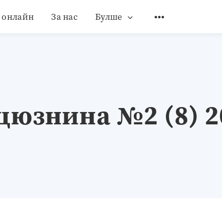
 онлайн
За нас
Булше
цюзнина №2 (8) 2