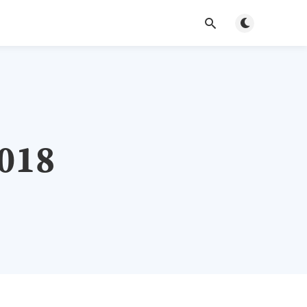
Дньовный/ну
018