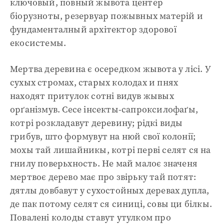
ключовый, повный жывота центер
біорузноты, резервуар пожывных матерій и
фундаменталный архітектор здорової
екосистемы.
Мертва деревина є осередком жывота у лісі. У
сухых стромах, старых колодах и пнях
находят притулок сотні видув жывых
орґанізмув. Сесе інсекты-сапроксилофаґы,
котрі розкладавут деревину; рідкі виды
грибув, што формувут на нюй свої колонії;
мохы тай лишайникы, котрі перві селят ся на
гнилу поверьхность. Не май малоє значеня
мертвоє дерево має про звірьку тай потят:
дятлы довбавут у сухостойных деревах дупла,
де пак потому селят ся синиці, совы ци білкы.
Повалені колоды ставут утулком про