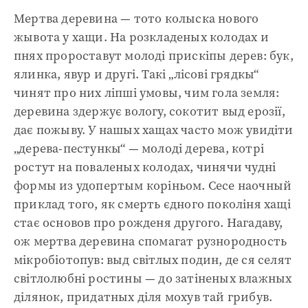
Мертва деревина — тото колыска нового
жывота у хащи. На розкладеных колодах и
пнях пророставут молоді прискіпы дерев: бук,
ялинка, явур и другі. Такі „лісові грядкы“
чинят про них ліпші умовы, чим гола земля:
деревина здержує вологу, сокотит выд ерозії,
дає пожыву. У нашых хащах часто мож увидіти
„дерева-пестункы“ — молоді дерева, котрі
ростут на поваленых колодах, чинячи чудні
формы из удопертым коріньом. Сесе наочный
приклад того, як смерть єдного поколіня хащі
стає основов про рожденя другого. Нагадаву,
ож мертва деревина спомагат рузнородность
мікробіотопув: выд світлых подин, де ся селят
світлолюбні ростины — до затіненых влажных
ділянок, придатных діля мохув тай грибув.