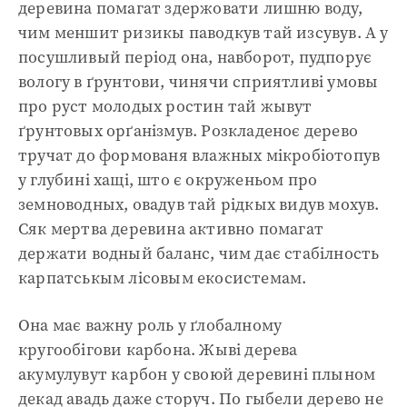
деревина помагат здержовати лишню воду,
чим меншит ризикы паводкув тай изсувув. А у
посушливый період она, навборот, пудпорує
вологу в ґрунтови, чинячи сприятливі умовы
про руст молодых ростин тай жывут
ґрунтовых орґанізмув. Розкладеноє дерево
тручат до формованя влажных мікробіотопув
у глубині хащі, што є окруженьом про
земноводных, овадув тай рідкых видув мохув.
Сяк мертва деревина активно помагат
держати водный баланс, чим дає стабілность
карпатськым лісовым екосистемам.
Она має важну роль у ґлобалному
кругообігови карбона. Жыві дерева
акумулувут карбон у своюй деревині плыном
декад авадь даже сторуч. По гыбели дерево не