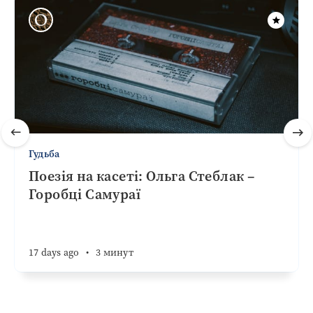
Гудьба
Поезія на касеті: Ольга Стеблак –
Горобці Самураї
17 days ago
•
3 минут