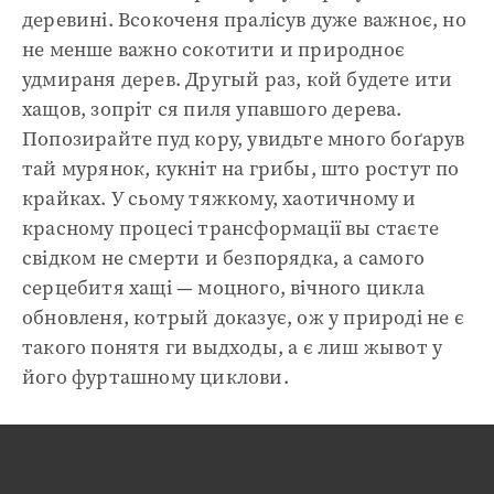
деревині. Всокоченя пралісув дуже важноє, но
не менше важно сокотити и природноє
удмираня дерев. Другый раз, кой будете ити
хащов, зопріт ся пиля упавшого дерева.
Попозирайте пуд кору, увидьте много боґарув
тай мурянок, кукніт на грибы, што ростут по
крайках. У сьому тяжкому, хаотичному и
красному процесі трансформації вы стаєте
свідком не смерти и безпорядка, а самого
серцебитя хащі — моцного, вічного цикла
обновленя, котрый доказує, ож у природі не є
такого понятя ги выдходы, а є лиш жывот у
його фурташному циклови.