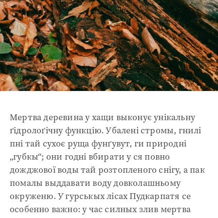
Мертва деревина у хащи выконує унікальну
ґідролоґічну функцію. Убалені стромы, гнилі
пні тай сухоє руща фунґувут, ги природні
„губкы“; они годні вбирати у ся повно
дожджової воды тай розтопленого снігу, а пак
помалы выддавати воду довколашньому
окруженю. У гурськых лісах Пудкарпатя се
особенно важно: у час силных злив мертва