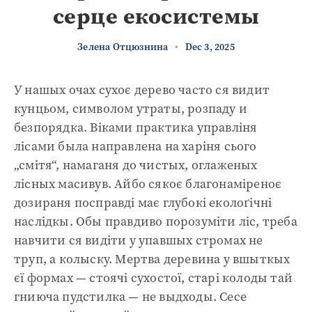
серце екосистемы
Зелена Отцюзнина
•
Dec 3, 2025
У нашых очах сухоє дерево часто ся видит
кунцьом, символом утраты, розпаду и
безпорядка. Віками практика управліня
лісами была направлена на харіня сього
„смітя“, намаганя до чистых, оглаженых
лісных масивув. Айбо сякоє благонаміреноє
дозираня посправді має глубокі еколоґічні
наслідкы. Обы правдиво порозуміти ліс, треба
навчити ся видіти у упавшых стромах не
труп, а колыску. Мертва деревина у вшыткых
єї формах — стоячі сухостої, старі колоды тай
гниюча пудстилка — не выдходы. Сесе