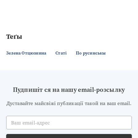
Теґы
Зелена Отцюзнина
Статі
По русинськы
Пудпишіт ся на нашу email-розсылку
Дуставайте майсвіжі публикації такой на ваш email.
Ваш email-адрес