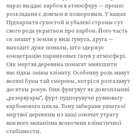
нараз выддає карбон в атмосферу — процес
розкладаня є довгым и пошоровым. У хащах
Пудкарпатя сухостой и убалені стромы сут
свого рода укрытьом про карбон. Його часть
ся лишат у земли у виді гумуса, друга —
выходит дуже помалы, што здержує
концетрацію парниковых ґазув у атмосфері.
Сяк мертва деревина помагат мнякшити
наслідкы зміны клімату. Особенну роль мавут
великі букы тай смерекы, котрі ся розгалавут
десяткы рокув. Они фунґувут як довгоплынні
„резервуары“, фурт пудпорувучи рувновагу
карбонового цикла. Тому забираня ушыткої
мертвої деревины из хащі означат утрату
важного механізма всокоченя кліматичної
стабілности.