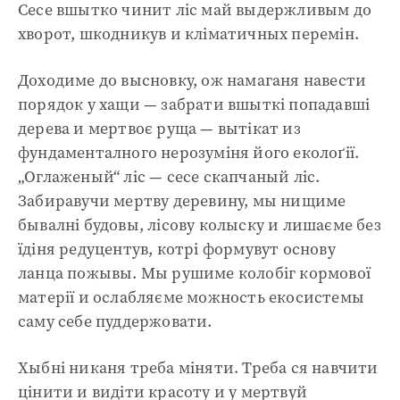
Сесе вшытко чинит ліс май выдержливым до
хворот, шкодникув и кліматичных перемін.
Доходиме до высновку, ож намаганя навести
порядок у хащи — забрати вшыткі попадавші
дерева и мертвоє руща — вытікат из
фундаменталного нерозуміня його еколоґії.
„Оглаженый“ ліс — сесе скапчаный ліс.
Забиравучи мертву деревину, мы нищиме
бывалні будовы, лісову колыску и лишаєме без
їдіня редуцентув, котрі формувут основу
ланца пожывы. Мы рушиме колобіг кормової
матерії и ослабляєме можность екосистемы
саму себе пуддержовати.
Хыбні никаня треба міняти. Треба ся навчити
цінити и видіти красоту и у мертвуй