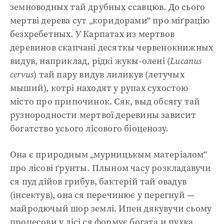
земноводных тай друбных ссавцюв. До сього
мертві дерева сут „коридорами“ про міґрацію
безхребетных. У Карпатах из мертвов
деревинов скапчані десяткы червенокнижных
видув, наприклад, рідкі жукы-олені (
Lucanus
cervus
) тай пару видув лиликув (летучых
мыший), котрі находят у рупах сухостою
місто про припочинок. Сяк, выд обсягу тай
рузнородности мертвої деревины зависит
богатство усього лісового біоценозу.
Она є природным „мурницькым матеріалом“
про лісові ґрунты. Плыном часу розкладавучи
ся пуд дійов грибув, бактерій тай овадув
(інсектув), она ся перечинює у перегнуй —
майродючый шор землі. Ипен дякувучи сьому
процесови у лісі ся формує богата и пухка