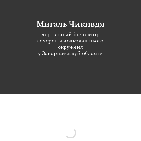
Мигаль Чикивдя
державный інспектор
з охороны довколашнього 
окруженя
у Закарпатськуй области