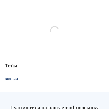
Теґы
Анонсы
Пудпишіт ся на нашу email-розсылку