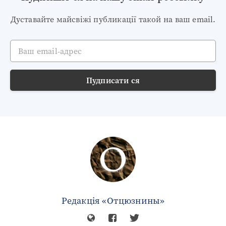
Дуставайте майсвіжі публикації такой на ваш email.
Ваш email-адрес
Пудписати ся
Редакція «Отцюзнины»