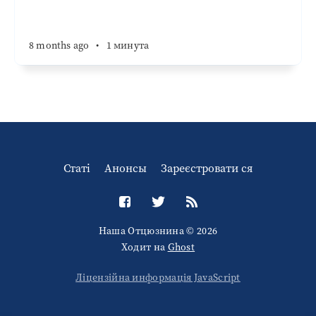
8 months ago
•
1 минута
Статі
Анонсы
Зареєстровати ся
Наша Отцюзнина © 2026
Ходит на
Ghost
Ліцензійна информація JavaScript