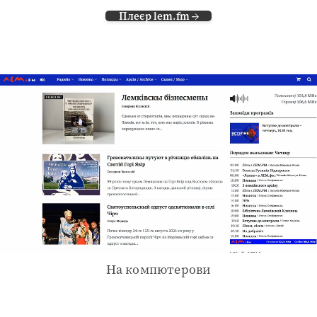
Плеєр lem.fm →
На компютерови