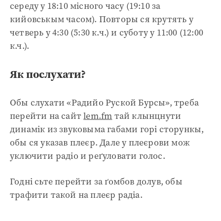
середу у 18:10 місного часу (19:10 за
кийовськым часом). Повторы ся крутять у
четверь у 4:30 (5:30 к.ч.) и суботу у 11:00 (12:00
к.ч.).
Як послухати?
Обы слухати «Радийо Руской Бурсы», треба
перейти на сайт
lem.fm
тай клынцнути
динамік из звуковыма габами горі сторункы,
обы ся указав плеєр. Дале у плеєрови мож
уключити радіо и реґуловати голос.
Годні сьте перейти за ґомбов долув, обы
трафити такой на плеєр радіа.