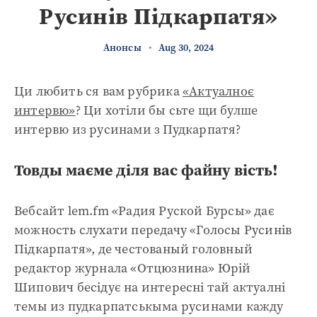
Русинів Підкарпатя»
Анонсы
•
Aug 30, 2024
Ци любить ся вам рубрика
«Актуалноє
интервю»
? Ци хотіли бы сьте щи булше
интервю из русинами з Пудкарпатя?
Товды маєме діля вас файну вість!
Вебсайт lem.fm «Радия Руской Бурсы» дає
можность слухати передачу «Голосы Русинів
Підкарпатя», де честованый головный
редактор журнала «Отцюзнина» Юрій
Шипович бесідує на интересні тай актуалні
темы из пудкарпатськыма русинами кажду