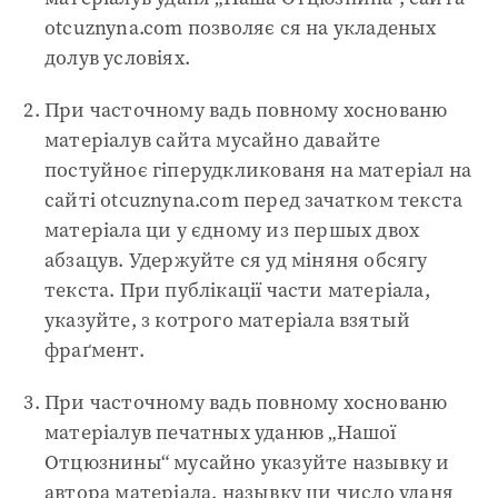
otcuznyna.com позволяє ся на укладеных
долув условіях.
При часточному вадь повному хоснованю
матеріалув сайта мусайно давайте
постуйноє гіперудкликованя на матеріал на
сайті otcuznyna.com перед зачатком текста
матеріала ци у єдному из першых двох
абзацув. Удержуйте ся уд міняня обсягу
текста. При публікації части матеріала,
указуйте, з котрого матеріала взятый
фраґмент.
При часточному вадь повному хоснованю
матеріалув печатных уданюв „Нашої
Отцюзнины“ мусайно указуйте назывку и
автора матеріала, назывку ци число уданя