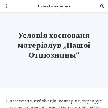
Наша Отцюзнина
Условія хоснованя
матеріалув „Нашої
Отцюзнины“
Хоснованя, публікація, пошыріня, передрук
матеріалув уданя „Наша Отцюзнина“, сайта