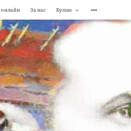
 онлайн
За нас
Булше