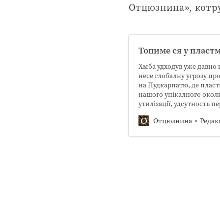
Отцюзнина», котру
Топиме ся у пласт
Хыба удходув уже давно 
несе глобалну угрозу пр
на Пудкарпатю, де пласт
нашого унікалного окол
утилізації, удсутность 
Отцюзнина
Редак