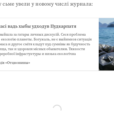
 сьме увели у новому числі журнала:
масі вадь хыбы удходув Пудкарпатя
выйшла за гатары личных дискусій. Сеся проблема
о екологію планеты. Богужаль, не є выйимков ситуація
маса и другоє смітя кладут пуд сумнівы як будучность
ища, так и здоровля місных обывателюв. Тяжкости
переробної інфрастуктуры и низька екологічна
ція «Отцюзнины»