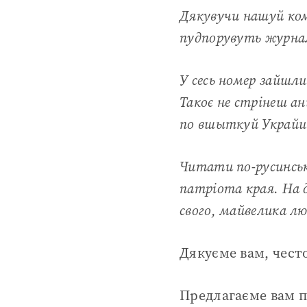
Дякувучи нашуй ком
пудпорувуть журнал
У сесь номер зайшли
Такоє не стрінеш ан
по вшыткуй Украйи
Читати по-русинськ
патріота края. На 
свого, майвелика лю
Дякуєме вам, често
Предлагаєме вам п