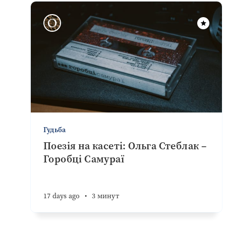
Гудьба
Поезія на касеті: Ольга Стеблак –
Горобці Самураї
17 days ago
•
3 минут