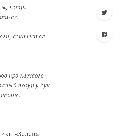
кы, котрі
ать ся.
огії, сокачества.
ьов про каждого
лный позур у бук
несанс.
рикы «Зелена