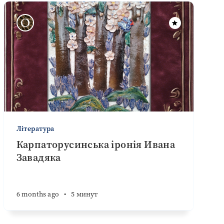
Література
Карпаторусинська іронія Ивана
Завадяка
6 months ago
•
5 минут