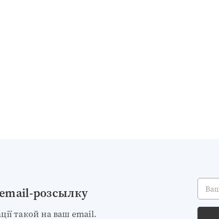
Ваш e
 email-розсылку
ії такой на ваш email.