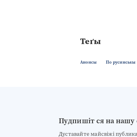
Теґы
Анонсы
По русинськы
Пудпишіт ся на нашу
Дуставайте майсвіжі публикац