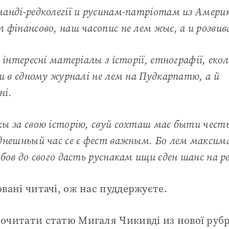
анді-редколегії и русинам-патріотам из Амери
 фінансово, наш часопис не лем жыє, а и розвив
 інтересні матеріалы з історії, етнографії, екол
и в єдному журналі не лем на Пудкарпатю, а й
ні.
ы за свою історію, свуй сохташ має быти чест
днешньый час се є фест важным. Бо лем максима
бов до свого дасть руснакам ищи єден шанс на ре
вані читачі, ож нас пуддержуєте.
очитати статю Мигаля Чикивді из нової руб