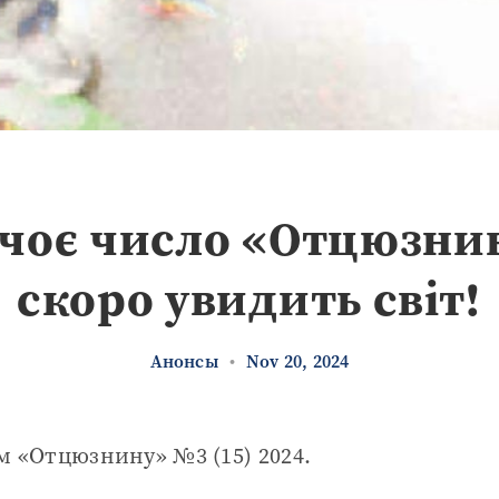
учоє число «Отцюзни
скоро увидить світ!
Анонсы
•
Nov 20, 2024
м «Отцюзнину» №3 (15) 2024.