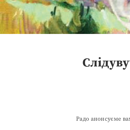
Слідув
Радо анонсуєме ва