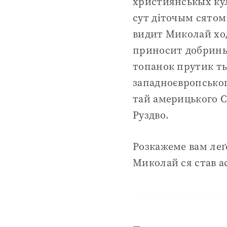
християнськых кул
сут діточым сятом
видит Миколай ход
приносит добринь
топанок прутик ты
западноєвропськог
тай америцького Са
Руздво.
Розкажеме вам леґ
Миколай ся став а