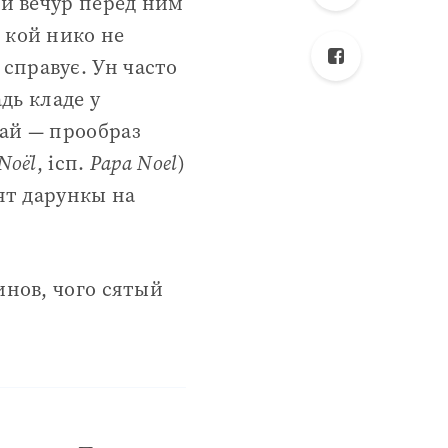
 и вечур перед ним
 кой нико не
справує. Ун часто
дь кладе у
лай — прообраз
 Noël
, ісп.
Papa Noel
)
сят дарункы на
инов, чого сятый