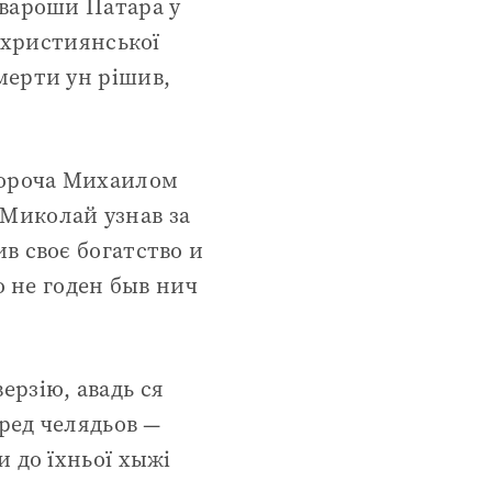
 вароши Патара у
я християнської
мерти ун рішив,
стороча Михаилом
Миколай узнав за
в своє богатство и
о не годен быв нич
ерзію, авадь ся
еред челядьов —
 до їхньої хыжі