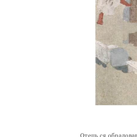
Отець ся обрадовав