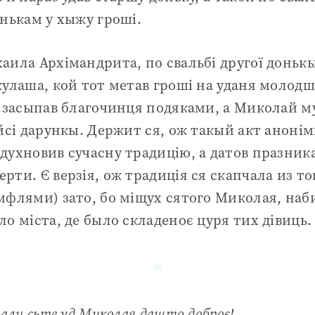
онькам у хыжу гроші.
аила Архімандрита, по свальбі другої донькы 
кулаша, кой тот метав гроші на уданя молод
й засыпав благочинця подяками, а Миколай м
 йсі дарункы. Держит ся, ож такый акт анонім
духновив сучасну традицію, а датов празника,
рти. Є верзія, ож традиція ся скапчала из т
мфлями) зато, бо міщух сятого Миколая, на
о міста, де было складеноє цуря тих дівиць.
тали сьте уд Миколая дашто доброє!