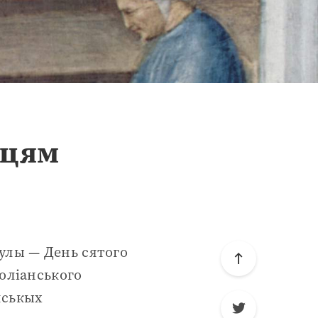
ицям
кулы — День сятого
 юліанського
пськых