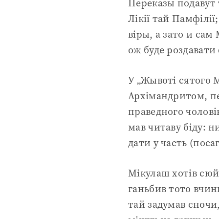
Переказы подавут 
Лікії тай Памфілії
віры, а зато и са
ож буде роздавати
У „Жывоті сятого 
Архімандритом, пе
праведного чолові
мав читаву біду: н
дати у часть (посаг
Мікулаш хотів сюй
ганьбив тото вчини
тай задумав сночи