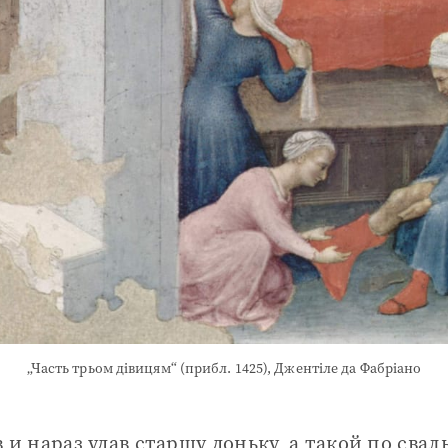
„Часть трьом дівицям“ (прибл. 1425), Джентіле да Фабріано
 и нараз удав старшу доньку, а такой по сва