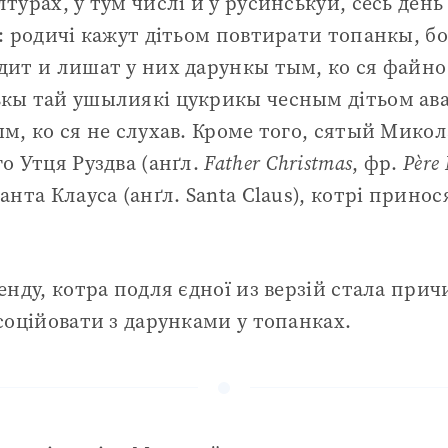
турах, у тум числі й у русинськуй, сесь день
: родичі кажут дітьом повтирати топанкы, бо
ит и лишат у них дарункы тым, ко ся файно 
кы тай ушылиякі цукрикы чесным дітьом ава
м, ко ся не слухав. Кроме того, сятый Мико
о Утця Руздва (анґл.
Father Christmas
, фр.
Père
нта Клауса (анґл. Santa Claus), котрі прино
енду, котра подля єдної из верзій стала прич
соційовати з дарунками у топанках.