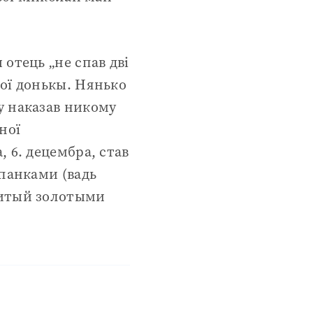
отець „не спав дві
шої донькы. Нянько
у наказав никому
ної
 6. децембра, став
опанками (вадь
битый золотыми