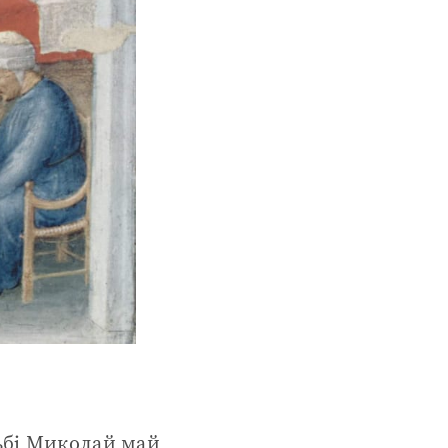
льбі Миколай май