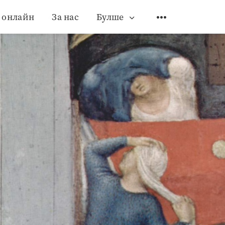
 онлайн
За нас
Булше