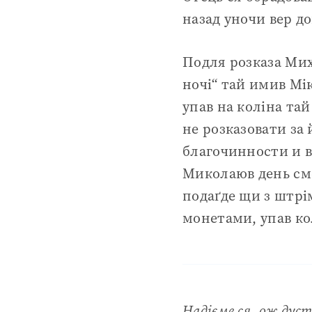
назад уночи вер д
Подля розказа Мих
ночі“ тай имив Мі
упав на коліна та
не розказовати за
благочинности и в
Миколаюв день сме
подаґде щи з штрі
монетами, упав кол
Надієме ся, ож дус