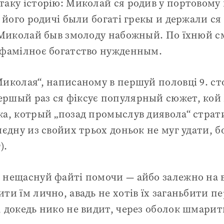
таку історію: Миколай ся родив у портовому
; його родичі были богаті грекы и держали с
м Миколай быв змолоду набожный. По їхнюй с
 фамілноє богатство нужденным.
Миколая“, написаному в першуй половці 9. 
ршый раз ся фіксує популярный сюжет, кой 
ка, котрый „позад промыслув диявола“ страти
иєдну из свойих трьох доньок не муг удати, б
).
 нещаснуй файті помочи — айбо залежно на в
ти їм лично, авадь не хотів їх заганьбити п
, докедь нико не видит, через оболок шмарити