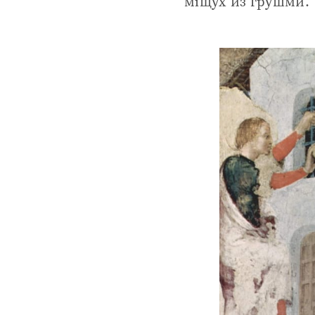
міщух из грушми.