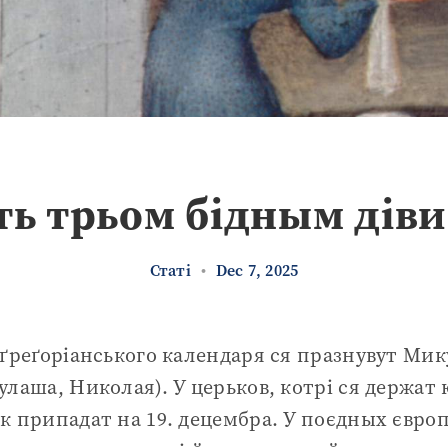
ть трьом бідным дів
Статі
•
Dec 7, 2025
 ґреґоріанського календаря ся празнувут Ми
улаша, Николая). У церьков, котрі ся держат
к припадат на 19. децембра. У поєдных євро